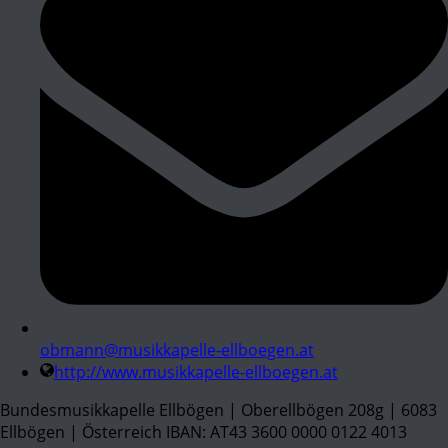
obmann@musikkapelle-ellboegen.at
http://www.musikkapelle-ellboegen.at
Bundesmusikkapelle Ellbögen | Oberellbögen 208g | 6083
Ellbögen | Österreich IBAN: AT43 3600 0000 0122 4013