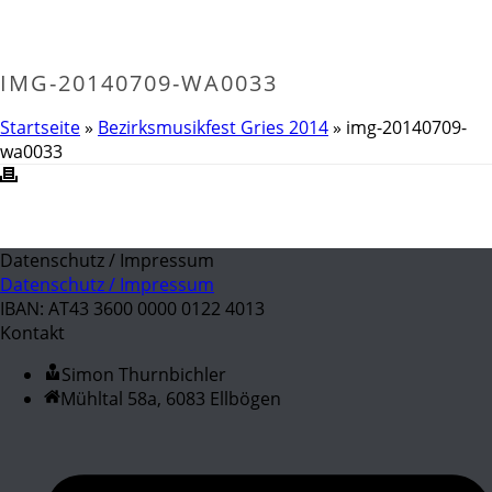
IMG-20140709-WA0033
Startseite
»
Bezirksmusikfest Gries 2014
»
img-20140709-
wa0033
Datenschutz / Impressum
Datenschutz / Impressum
IBAN: AT43 3600 0000 0122 4013
Kontakt
Simon Thurnbichler
Mühltal 58a, 6083 Ellbögen