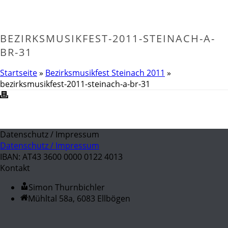
BEZIRKSMUSIKFEST-2011-STEINACH-A-
BR-31
Startseite
»
Bezirksmusikfest Steinach 2011
»
bezirksmusikfest-2011-steinach-a-br-31
Datenschutz / Impressum
Datenschutz / Impressum
IBAN: AT43 3600 0000 0122 4013
Kontakt
Simon Thurnbichler
Mühltal 58a, 6083 Ellbögen