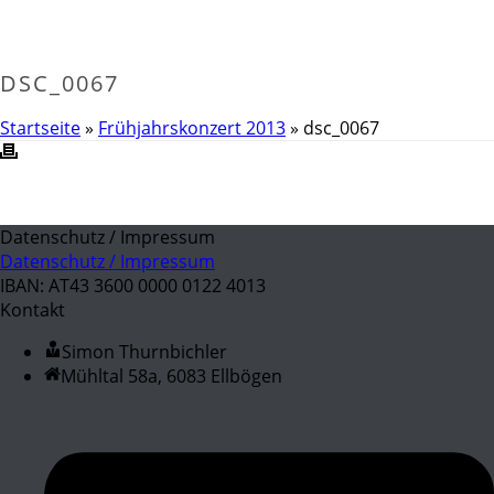
DSC_0067
Startseite
»
Frühjahrskonzert 2013
»
dsc_0067
Datenschutz / Impressum
Datenschutz / Impressum
IBAN: AT43 3600 0000 0122 4013
Kontakt
Simon Thurnbichler
Mühltal 58a, 6083 Ellbögen