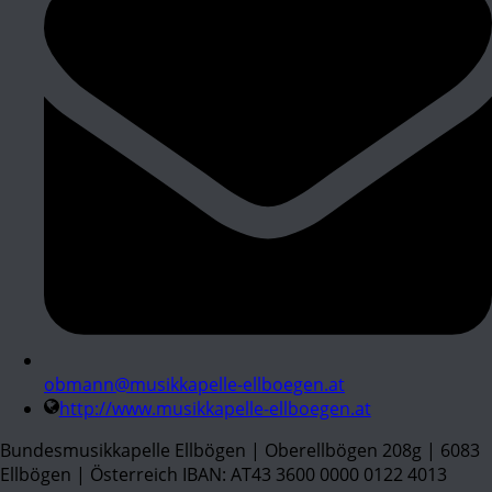
obmann@musikkapelle-ellboegen.at
http://www.musikkapelle-ellboegen.at
Bundesmusikkapelle Ellbögen | Oberellbögen 208g | 6083
Ellbögen | Österreich IBAN: AT43 3600 0000 0122 4013