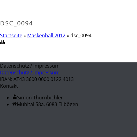
DSC_0094
Startseite
»
Maskenball 2012
»
dsc_0094
Datenschutz / Impressum
Datenschutz / Impressum
IBAN: AT43 3600 0000 0122 4013
Kontakt
Simon Thurnbichler
Mühltal 58a, 6083 Ellbögen