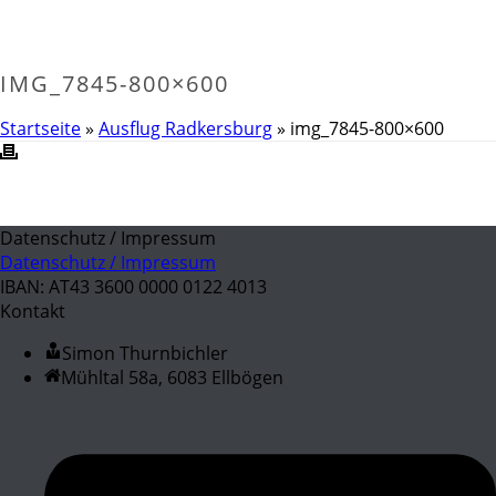
IMG_7845-800×600
Startseite
»
Ausflug Radkersburg
»
img_7845-800×600
Datenschutz / Impressum
Datenschutz / Impressum
IBAN: AT43 3600 0000 0122 4013
Kontakt
Simon Thurnbichler
Mühltal 58a, 6083 Ellbögen