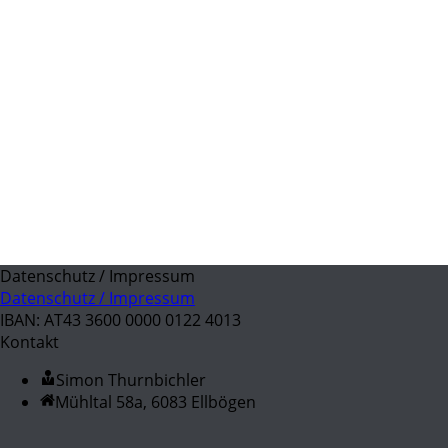
Datenschutz / Impressum
Datenschutz / Impressum
IBAN: AT43 3600 0000 0122 4013
Kontakt
Simon Thurnbichler
Mühltal 58a, 6083 Ellbögen