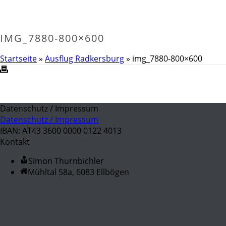
IMG_7880-800×600
Startseite
»
Ausflug Radkersburg
»
img_7880-800×600
Datenschutz / Impressum
Datenschutz / Impressum
IBAN: AT43 3600 0000 0122 4013
Kontakt
Simon Thurnbichler
Mühltal 58a, 6083 Ellbögen