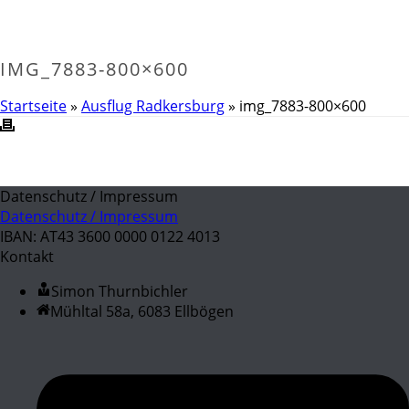
IMG_7883-800×600
Startseite
»
Ausflug Radkersburg
»
img_7883-800×600
Datenschutz / Impressum
Datenschutz / Impressum
IBAN: AT43 3600 0000 0122 4013
Kontakt
Simon Thurnbichler
Mühltal 58a, 6083 Ellbögen