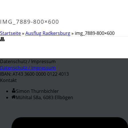
IMG_7889-800×600
Startseite
»
Ausflug Radkersburg
»
img_7889-800×600
Datenschutz / Impressum
Datenschutz / Impressum
IBAN: AT43 3600 0000 0122 4013
Kontakt
Simon Thurnbichler
Mühltal 58a, 6083 Ellbögen