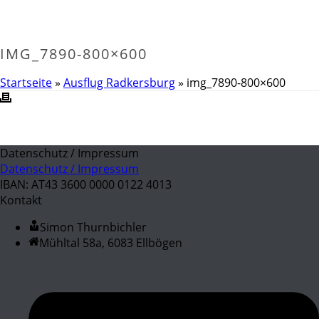
IMG_7890-800×600
Startseite
»
Ausflug Radkersburg
»
img_7890-800×600
Datenschutz / Impressum
Datenschutz / Impressum
IBAN: AT43 3600 0000 0122 4013
Kontakt
Simon Thurnbichler
Mühltal 58a, 6083 Ellbögen