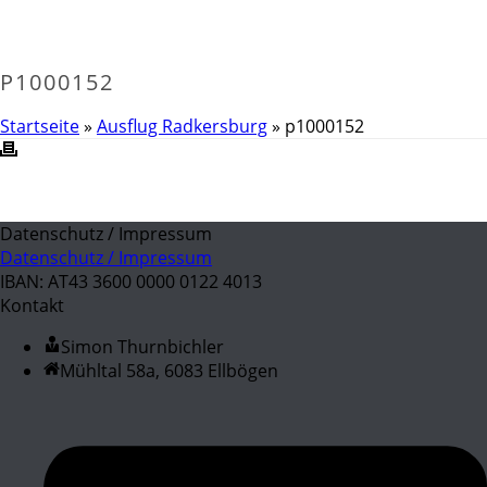
P1000152
Startseite
»
Ausflug Radkersburg
»
p1000152
Datenschutz / Impressum
Datenschutz / Impressum
IBAN: AT43 3600 0000 0122 4013
Kontakt
Simon Thurnbichler
Mühltal 58a, 6083 Ellbögen