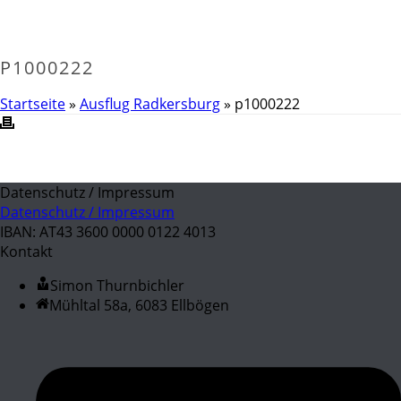
P1000222
Startseite
»
Ausflug Radkersburg
»
p1000222
Datenschutz / Impressum
Datenschutz / Impressum
IBAN: AT43 3600 0000 0122 4013
Kontakt
Simon Thurnbichler
Mühltal 58a, 6083 Ellbögen