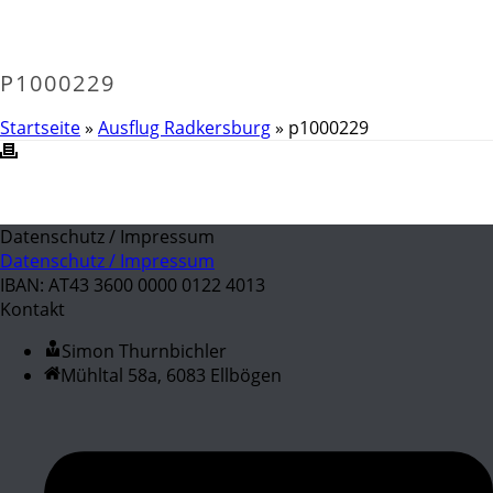
P1000229
Startseite
»
Ausflug Radkersburg
»
p1000229
Datenschutz / Impressum
Datenschutz / Impressum
IBAN: AT43 3600 0000 0122 4013
Kontakt
Simon Thurnbichler
Mühltal 58a, 6083 Ellbögen