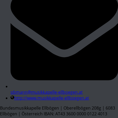
obmann@musikkapelle-ellboegen.at
http://www.musikkapelle-ellboegen.at
Bundesmusikkapelle Ellbögen | Oberellbögen 208g | 6083
Ellbögen | Österreich IBAN: AT43 3600 0000 0122 4013