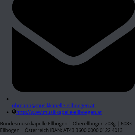
obmann@musikkapelle-ellboegen.at
http://www.musikkapelle-ellboegen.at
Bundesmusikkapelle Ellbögen | Oberellbögen 208g | 6083
Ellbögen | Österreich IBAN: AT43 3600 0000 0122 4013