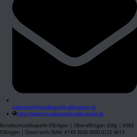
obmann@musikkapelle-ellboegen.at
http://www.musikkapelle-ellboegen.at
Bundesmusikkapelle Ellbögen | Oberellbögen 208g | 6083
Ellbögen | Österreich IBAN: AT43 3600 0000 0122 4013