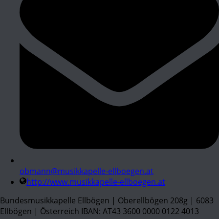
obmann@musikkapelle-ellboegen.at
http://www.musikkapelle-ellboegen.at
Bundesmusikkapelle Ellbögen | Oberellbögen 208g | 6083
Ellbögen | Österreich IBAN: AT43 3600 0000 0122 4013