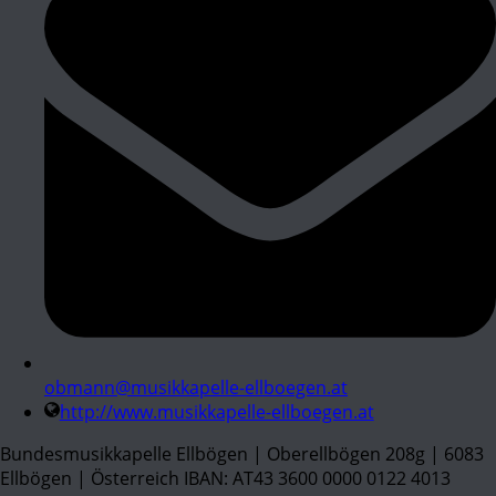
obmann@musikkapelle-ellboegen.at
http://www.musikkapelle-ellboegen.at
Bundesmusikkapelle Ellbögen | Oberellbögen 208g | 6083
Ellbögen | Österreich IBAN: AT43 3600 0000 0122 4013