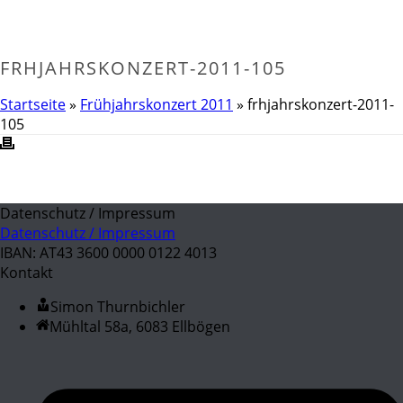
FRHJAHRSKONZERT-2011-105
Startseite
»
Frühjahrskonzert 2011
»
frhjahrskonzert-2011-
105
Datenschutz / Impressum
Datenschutz / Impressum
IBAN: AT43 3600 0000 0122 4013
Kontakt
Simon Thurnbichler
Mühltal 58a, 6083 Ellbögen