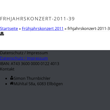
FRHJAHRSKONZERT-2011-39
Startseite
»
Frühjahrskonzert 2011
»
frhjahrskonzert-2011-
Datenschutz / Impressum
Datenschutz / Impressum
IBAN: AT43 3600 0000 0122 4013
Kontakt
Simon Thurnbichler
Mühltal 58a, 6083 Ellbögen