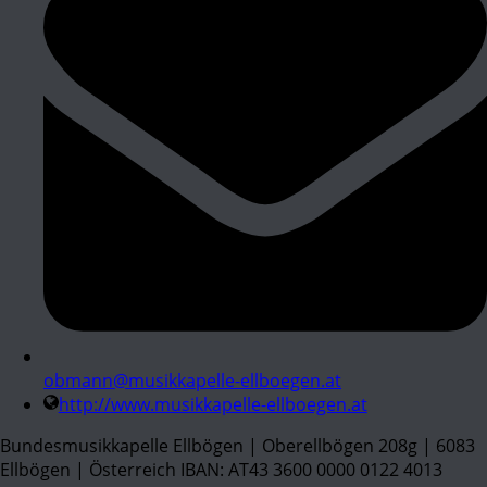
obmann@musikkapelle-ellboegen.at
http://www.musikkapelle-ellboegen.at
Bundesmusikkapelle Ellbögen | Oberellbögen 208g | 6083
Ellbögen | Österreich IBAN: AT43 3600 0000 0122 4013