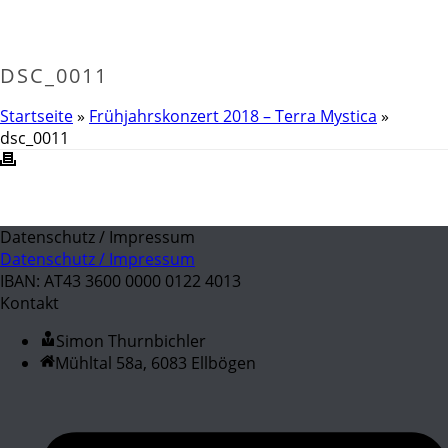
DSC_0011
Startseite
»
Frühjahrskonzert 2018 – Terra Mystica
»
dsc_0011
Datenschutz / Impressum
Datenschutz / Impressum
IBAN: AT43 3600 0000 0122 4013
Kontakt
Simon Thurnbichler
Mühltal 58a, 6083 Ellbögen