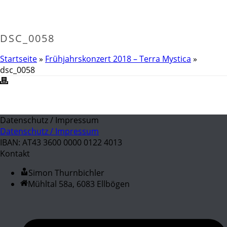
DSC_0058
Startseite
»
Frühjahrskonzert 2018 – Terra Mystica
»
dsc_0058
Datenschutz / Impressum
Datenschutz / Impressum
IBAN: AT43 3600 0000 0122 4013
Kontakt
Simon Thurnbichler
Mühltal 58a, 6083 Ellbögen