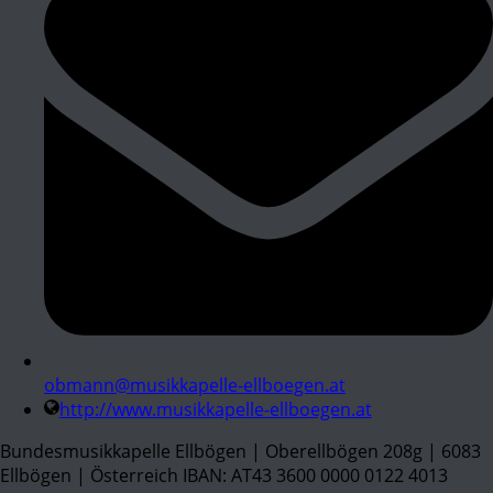
obmann@musikkapelle-ellboegen.at
http://www.musikkapelle-ellboegen.at
Bundesmusikkapelle Ellbögen | Oberellbögen 208g | 6083
Ellbögen | Österreich IBAN: AT43 3600 0000 0122 4013