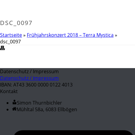
DSC_0097
Startseite
»
Frühjahrskonzert 2018 – Terra Mystica
»
dsc_0097
Datenschutz / Impressum
Datenschutz / Impressum
IBAN: AT43 3600 0000 0122 4013
Kontakt
Simon Thurnbichler
Mühltal 58a, 6083 Ellbögen