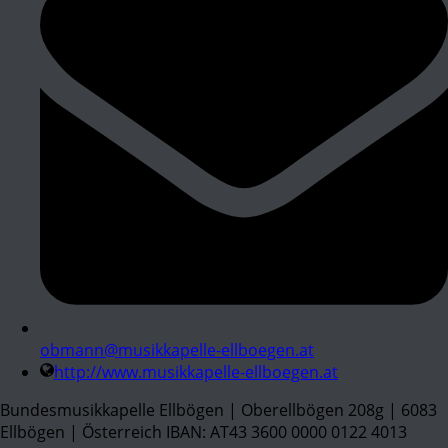
obmann@musikkapelle-ellboegen.at
http://www.musikkapelle-ellboegen.at
Bundesmusikkapelle Ellbögen | Oberellbögen 208g | 6083
Ellbögen | Österreich IBAN: AT43 3600 0000 0122 4013