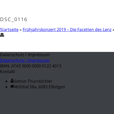
DSC_0116
Startseite
»
Frühjahrskonzert 2019 – Die Facetten des Lenz
Datenschutz / Impressum
Datenschutz / Impressum
IBAN: AT43 3600 0000 0122 4013
Kontakt
Simon Thurnbichler
Mühltal 58a, 6083 Ellbögen