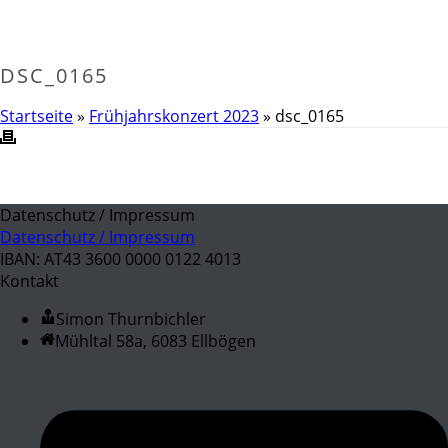
DSC_0165
Startseite
»
Frühjahrskonzert 2023
»
dsc_0165
Datenschutz / Impressum
Datenschutz / Impressum
IBAN: AT43 3600 0000 0122 4013
Kontakt
Simon Thurnbichler
Mühltal 58a, 6083 Ellbögen