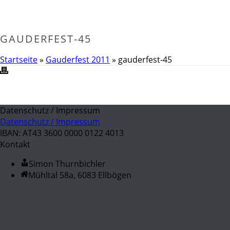
GAUDERFEST-45
Startseite
»
Gauderfest 2011
»
gauderfest-45
Datenschutz / Impressum
Datenschutz / Impressum
IBAN: AT43 3600 0000 0122 4013
Kontakt
Simon Thurnbichler
Mühltal 58a, 6083 Ellbögen