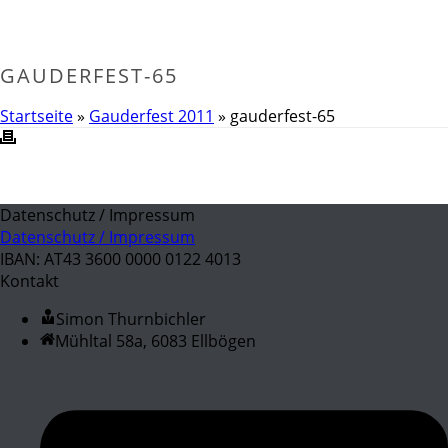
GAUDERFEST-65
Startseite
»
Gauderfest 2011
»
gauderfest-65
Datenschutz / Impressum
Datenschutz / Impressum
IBAN: AT43 3600 0000 0122 4013
Kontakt
Simon Thurnbichler
Mühltal 58a, 6083 Ellbögen