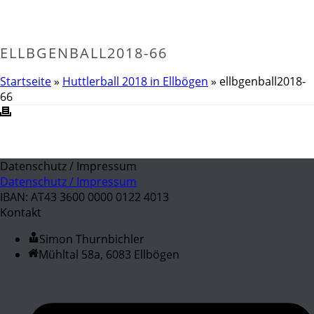
ELLBGENBALL2018-66
Startseite
»
Huttlerball 2018 in Ellbögen
»
ellbgenball2018-
66
Datenschutz / Impressum
Datenschutz / Impressum
IBAN: AT43 3600 0000 0122 4013
Kontakt
Simon Thurnbichler
Mühltal 58a, 6083 Ellbögen