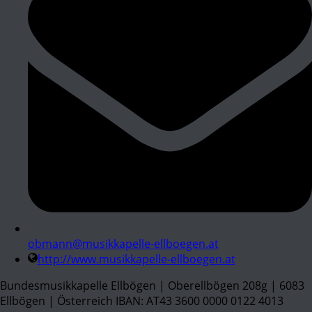
obmann@musikkapelle-ellboegen.at
http://www.musikkapelle-ellboegen.at
Bundesmusikkapelle Ellbögen | Oberellbögen 208g | 6083
Ellbögen | Österreich IBAN: AT43 3600 0000 0122 4013