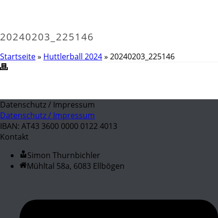
20240203_225146
Startseite
»
Huttlerball 2024
»
20240203_225146
Datenschutz / Impressum
Datenschutz / Impressum
IBAN: AT43 3600 0000 0122 4013
Kontakt
Simon Thurnbichler
Mühltal 58a, 6083 Ellbögen