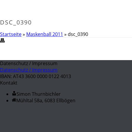
DSC_0390
Startseite
»
Maskenball 2011
»
dsc_0390
Datenschutz / Impressum
Datenschutz / Impressum
IBAN: AT43 3600 0000 0122 4013
Kontakt
Simon Thurnbichler
Mühltal 58a, 6083 Ellbögen