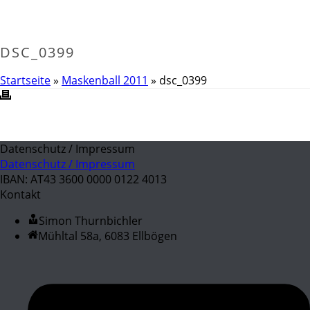
DSC_0399
Startseite
»
Maskenball 2011
»
dsc_0399
Datenschutz / Impressum
Datenschutz / Impressum
IBAN: AT43 3600 0000 0122 4013
Kontakt
Simon Thurnbichler
Mühltal 58a, 6083 Ellbögen