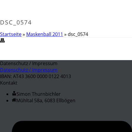
DSC_0574
Startseite
»
Maskenball 2011
»
dsc_0574
Datenschutz / Impressum
Datenschutz / Impressum
IBAN: AT43 3600 0000 0122 4013
Kontakt
Simon Thurnbichler
Mühltal 58a, 6083 Ellbögen