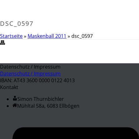
DSC_0597
Startseite
»
Maskenball 2011
»
dsc_0597
Datenschutz / Impressum
Datenschutz / Impressum
IBAN: AT43 3600 0000 0122 4013
Kontakt
Simon Thurnbichler
Mühltal 58a, 6083 Ellbögen