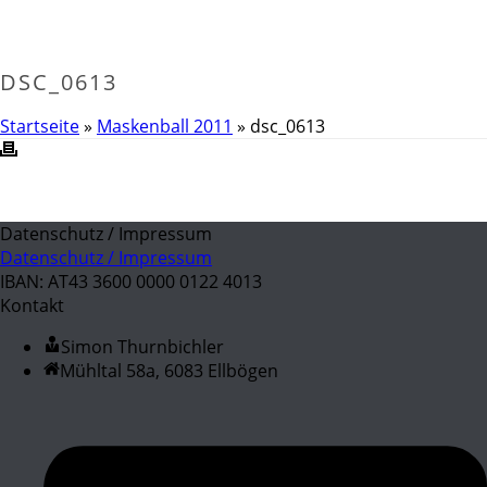
DSC_0613
Startseite
»
Maskenball 2011
»
dsc_0613
Datenschutz / Impressum
Datenschutz / Impressum
IBAN: AT43 3600 0000 0122 4013
Kontakt
Simon Thurnbichler
Mühltal 58a, 6083 Ellbögen