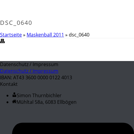
DSC_0640
Startseite
»
Maskenball 2011
»
dsc_0640
Datenschutz / Impressum
Datenschutz / Impressum
IBAN: AT43 3600 0000 0122 4013
Kontakt
Simon Thurnbichler
Mühltal 58a, 6083 Ellbögen