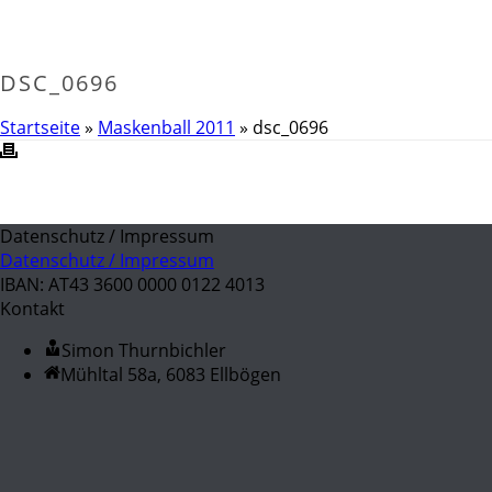
DSC_0696
Startseite
»
Maskenball 2011
»
dsc_0696
Datenschutz / Impressum
Datenschutz / Impressum
IBAN: AT43 3600 0000 0122 4013
Kontakt
Simon Thurnbichler
Mühltal 58a, 6083 Ellbögen