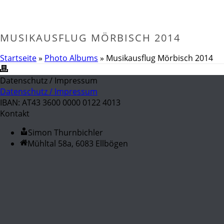
MUSIKAUSFLUG MÖRBISCH 2014
Startseite
»
Photo Albums
»
Musikausflug Mörbisch 2014
Datenschutz / Impressum
Datenschutz / Impressum
IBAN: AT43 3600 0000 0122 4013
Kontakt
Simon Thurnbichler
Mühltal 58a, 6083 Ellbögen