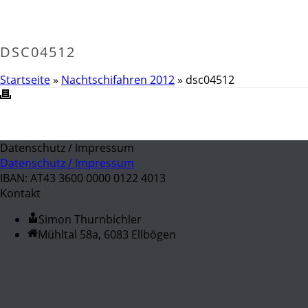
DSC04512
Startseite
»
Nachtschifahren 2012
»
dsc04512
Datenschutz / Impressum
Datenschutz / Impressum
IBAN: AT43 3600 0000 0122 4013
Kontakt
Simon Thurnbichler
Mühltal 58a, 6083 Ellbögen