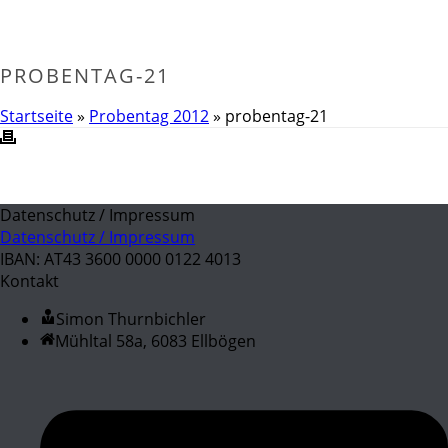
PROBENTAG-21
Startseite
»
Probentag 2012
»
probentag-21
Datenschutz / Impressum
Datenschutz / Impressum
IBAN: AT43 3600 0000 0122 4013
Kontakt
Simon Thurnbichler
Mühltal 58a, 6083 Ellbögen