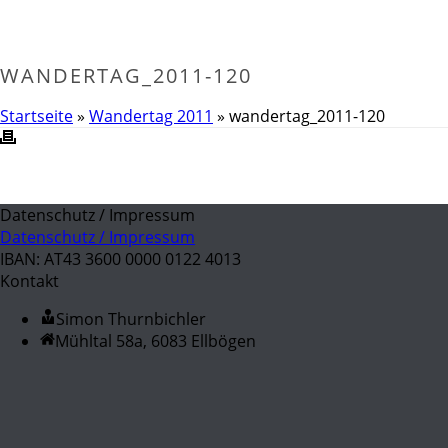
WANDERTAG_2011-120
Startseite
»
Wandertag 2011
»
wandertag_2011-120
Datenschutz / Impressum
Datenschutz / Impressum
IBAN: AT43 3600 0000 0122 4013
Kontakt
Simon Thurnbichler
Mühltal 58a, 6083 Ellbögen