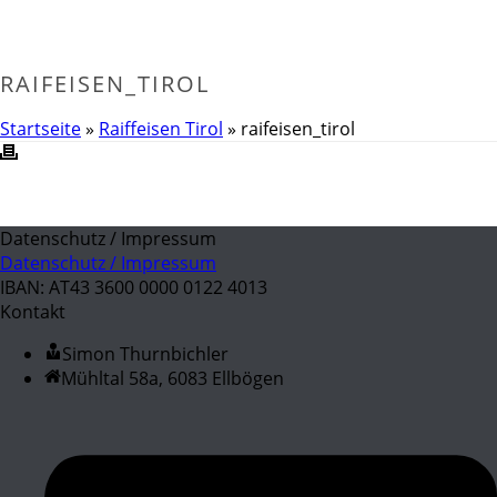
RAIFEISEN_TIROL
Startseite
»
Raiffeisen Tirol
»
raifeisen_tirol
Datenschutz / Impressum
Datenschutz / Impressum
IBAN: AT43 3600 0000 0122 4013
Kontakt
Simon Thurnbichler
Mühltal 58a, 6083 Ellbögen